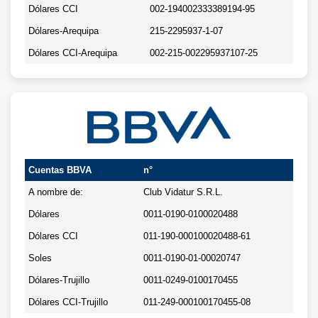
Dólares CCI
002-194002333389194-95
Dólares-Arequipa
215-2295937-1-07
Dólares CCI-Arequipa
002-215-002295937107-25
Cuentas BBVA
n°
A nombre de:
Club Vidatur S.R.L.
Dólares
0011-0190-0100020488
Dólares CCI
011-190-000100020488-61
Soles
0011-0190-01-00020747
Dólares-Trujillo
0011-0249-0100170455
Dólares CCI-Trujillo
011-249-000100170455-08