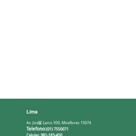
Lima
Av. Jos矇 Larco 930, Miraflores 15074
Telefono:
(01) 7550071
Celular: 981-183-450