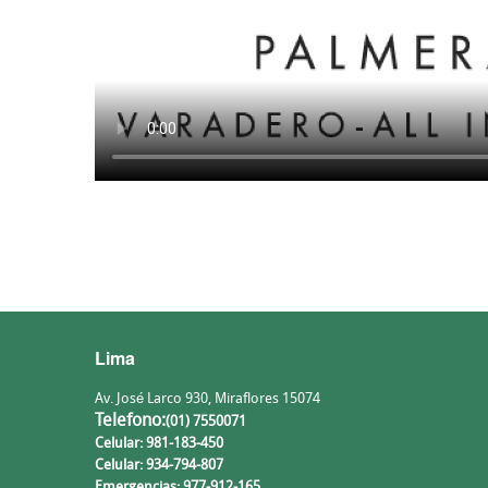
Lima
Av. José Larco 930, Miraflores 15074
Telefono:
(01) 7550071
Celular: 981-183-450
Celular: 934-794-807
Emergencias: 977-912-165